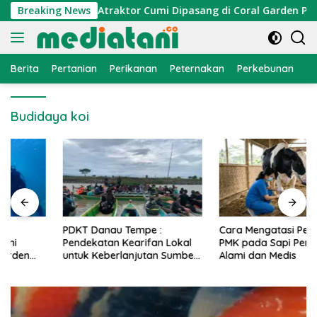
Langsung
nomi Nelayan, Atraktor Cumi Dipasang di Coral Garden Pulau B
Breaking News
ke
konten
Berita
Pertanian
Perikanan
Peternakan
Perkebunan
L
Budidaya koi
PDKT Danau Tempe :
Cara Mengatasi Penyakit
Pendekatan Kearifan Lokal
PMK pada Sapi Perah Secara
untuk Keberlanjutan Sumber
Alami dan Medis
Daya Ikan