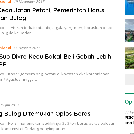
sional
19 November 2017
edaulatan Petani, Pemerintah Harus
kan Bulog
co — Aturan terkait tata niaga gula yang mengharuskan petani
ual gula ke Badan…
sional
11 Agustus 2017
Sub Divre Kedu Bakal Beli Gabah Lebih
HPP
.co – Kabar gembira bagi petani di kawasan eks karesidenan
ai 7 Agustus hingga…
Opi
25 Juli 2017
g Bulog Ditemukan Oplos Beras
11 Ju
PDKT
untu
co – Polisi menemukan sedikitnya 39,3 ton beras beras oplosan
ak konsumsi di Gudang penyimpanan…
11 Ap