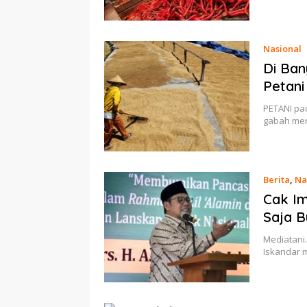
Nasional
Di Ban
Petani
PETANI pad
gabah mer
Berita
,
Na
Cak Im
Saja B
Mediatani
Iskandar 