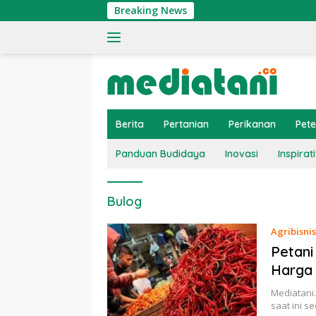
Langsung
Breaking News
ke
konten
Berita
Pertanian
Perikanan
Pet
Panduan Budidaya
Inovasi
Inspirati
Bulog
Agribisnis
Petani
Harga
Mediatani.
saat ini 