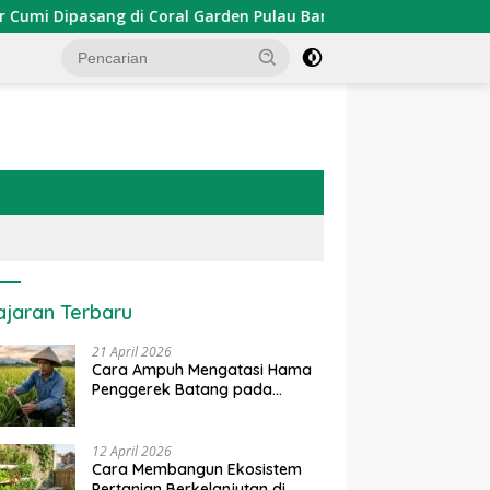
Dipasang di Coral Garden Pulau Barrang Caddi
PDKT Da
ajaran Terbaru
21 April 2026
Cara Ampuh Mengatasi Hama
Penggerek Batang pada
Tanaman Padi Secara Alami
dan Kimia
12 April 2026
Cara Membangun Ekosistem
Pertanian Berkelanjutan di