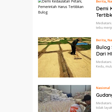
Berita
,
Na
Demi K
Tertib
Mediatani.
tebu menj
Berita
,
Na
Bulog 
Dari 
Mediatani
Kedu, mul
Nasional
Gudan
Mediatani.
tidak lay