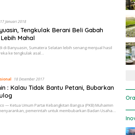
17 Januari 2018
yuasin, Tengkulak Berani Beli Gabah
 Lebih Mahal
i di Banyuasin, Sumatera Selatan lebih senang menjual hasil
eka ke tengkulak asal…
sional
18 Desember 2017
in : Kalau Tidak Bantu Petani, Bubarkan
ulog
Ora
.co — Ketua Umum Partai Kebangkitan Bangsa (PKB) Muhaimin
menyarankan, pemerintah untuk membubarkan Badan Usaha…
Ino