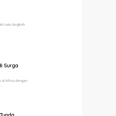
lah satu langkah
di Surga
 di Africa dengan
a…
 Tunda