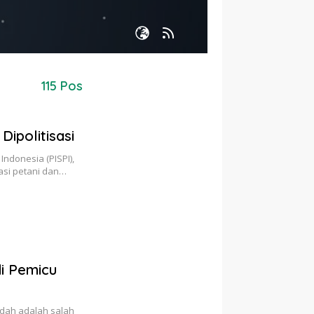
115 Pos
Dipolitisasi
ndonesia (PISPI),
asi petani dan…
i Pemicu
ndah adalah salah