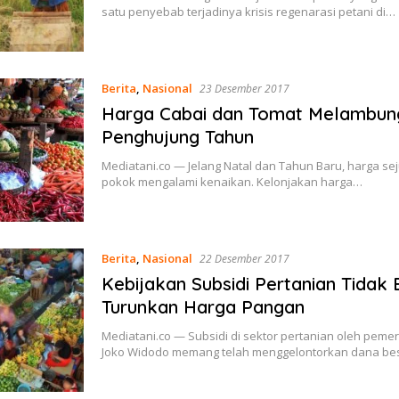
satu penyebab terjadinya krisis regenarasi petani di…
Berita
,
Nasional
23 Desember 2017
Harga Cabai dan Tomat Melambun
Penghujung Tahun
Mediatani.co — Jelang Natal dan Tahun Baru, harga s
pokok mengalami kenaikan. Kelonjakan harga…
Berita
,
Nasional
22 Desember 2017
Kebijakan Subsidi Pertanian Tidak 
Turunkan Harga Pangan
Mediatani.co — Subsidi di sektor pertanian oleh peme
Joko Widodo memang telah menggelontorkan dana be