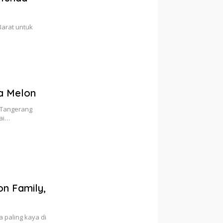
Barat untuk
ya Melon
 Tangerang
ai…
on Family,
 paling kaya di