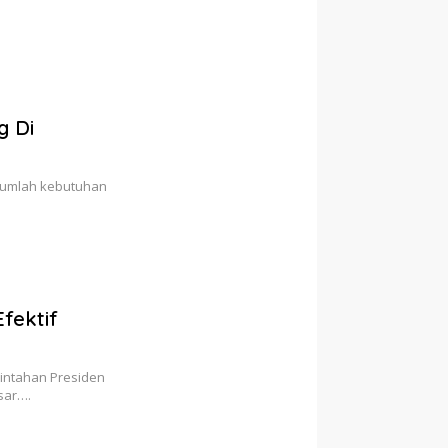
g Di
ejumlah kebutuhan
Efektif
rintahan Presiden
sar….