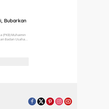
ni, Bubarkan
a (PKB) Muhaimin
rkan Badan Usaha…