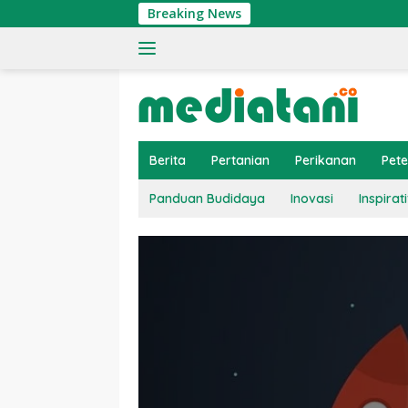
Langsung
Breaking News
ke
konten
Berita
Pertanian
Perikanan
Pet
Panduan Budidaya
Inovasi
Inspirati