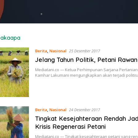
makaapa
Berita
,
Nasional
25 Desember 2017
Jelang Tahun Politik, Petani Rawan 
Mediatani.co — Ketua Perhimpunan Sarjana Pertanian I
Kamhar Lakumani mengungkapkan akan terjadi politis
Berita
,
Nasional
24 Desember 2017
Tingkat Kesejahteraan Rendah Jad
Krisis Regenerasi Petani
Mediatani.co — Tingkat kesejahteraan petani yang re