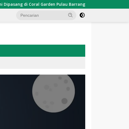
 di Coral Garden Pulau Barrang Caddi
PDKT Danau Temp