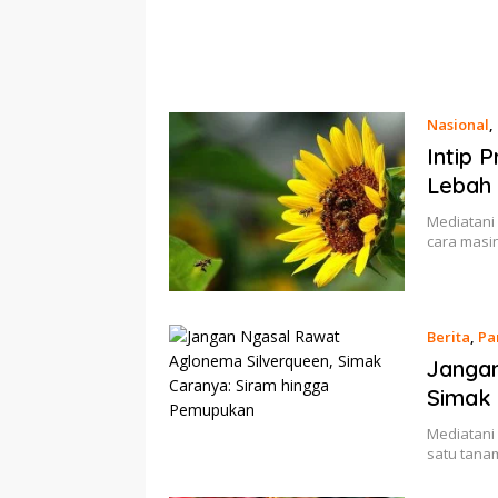
Nasional
,
Intip 
Lebah 
Mediatani 
cara masi
Berita
,
Pa
Jangan
Simak 
Mediatani 
satu tana