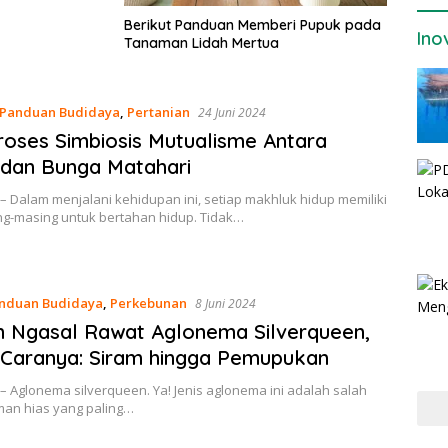
Berikut Panduan Memberi Pupuk pada
Ino
Tanaman Lidah Mertua
Panduan Budidaya
,
Pertanian
24 Juni 2024
Proses Simbiosis Mutualisme Antara
dan Bunga Matahari
– Dalam menjalani kehidupan ini, setiap makhluk hidup memiliki
ng-masing untuk bertahan hidup. Tidak…
nduan Budidaya
,
Perkebunan
8 Juni 2024
 Ngasal Rawat Aglonema Silverqueen,
Caranya: Siram hingga Pemupukan
– Aglonema silverqueen. Ya! Jenis aglonema ini adalah salah
man hias yang paling…