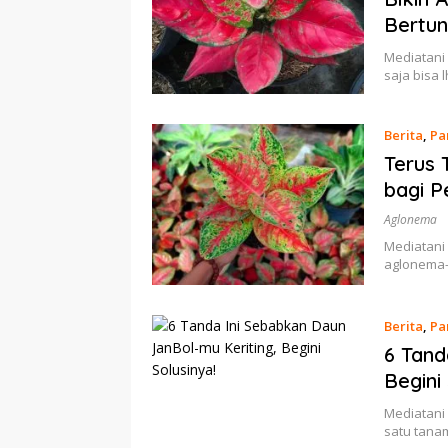
Bertu
Mediatani
saja bisa
Berita
,
Pa
Terus 
bagi 
Aglonema
Mediatani
aglonema-
Berita
,
Pa
6 Tand
Begini
Mediatani
satu tana