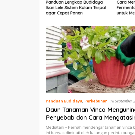
mber Daya Lahan:
Panduan Lengkap Budidaya
Cara Me
tung Valuasi
Ikan Lele Sistem Kolam Terpal
Fermenta
han Pertanian
agar Cepat Panen
untuk Me
Sapi Per
Panduan Budidaya
,
Perkebunan
18 September 
Daun Tanaman Vinca Menguning
Penyebab dan Cara Mengatasi
Mediatani – Pernah mendengar tanaman vinca
ini banyak diminati oleh kalangan pecinta bunga