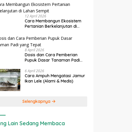
 Danau Tempe :
Cara Mengatasi Penyakit PMK
D
dan Kimia
katan Kearifan Lokal
pada Sapi Perah Secara Alami
T
 Keberlanjutan Sumber
dan Medis
V
12 April 2026
 Ikan
Cara Membangun Ekosistem
Pertanian Berkelanjutan di
Lahan Sempit
8 April 2026
Dosis dan Cara Pemberian
Pupuk Dasar Tanaman Padi
yang Tepat
6 April 2026
Cara Ampuh Mengatasi Jamur
Ikan Lele (Alami & Medis)
Selengkapnya
ng Lain Sedang Membaca