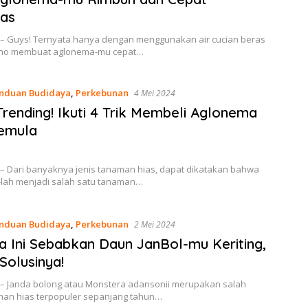
nas
 – Guys! Ternyata hanya dengan menggunakan air cucian beras
 lho membuat aglonema-mu cepat…
nduan Budidaya
,
Perkebunan
4 Mei 2024
Trending! Ikuti 4 Trik Membeli Aglonema
Pemula
 – Dari banyaknya jenis tanaman hias, dapat dikatakan bahwa
lah menjadi salah satu tanaman…
nduan Budidaya
,
Perkebunan
2 Mei 2024
a Ini Sebabkan Daun JanBol-mu Keriting,
 Solusinya!
 – Janda bolong atau Monstera adansonii merupakan salah
man hias terpopuler sepanjang tahun…