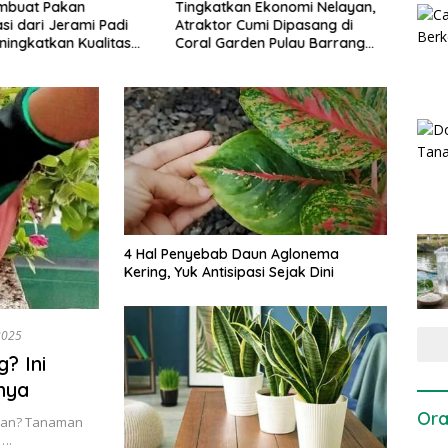
mbuat Pakan
Tingkatkan Ekonomi Nelayan,
PDKT
si dari Jerami Padi
Atraktor Cumi Dipasang di
Pende
ningkatkan Kualitas
Coral Garden Pulau Barrang
untuk
ah
Caddi
Daya
4 Hal Penyebab Daun Aglonema
Kering, Yuk Antisipasi Sejak Dini
2025
? Ini
nya
Ora
 kan? Tanaman
….