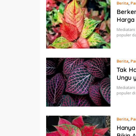
Berita
,
Pa
Berken
Harga 
Mediatani 
populer d
Berita
,
Pa
Tak Ha
Ungu y
Mediatani 
populer d
Berita
,
Pa
Hanya 
Bikin