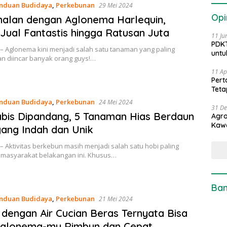
nduan Budidaya
,
Perkebunan
29 Mei 2024
Opi
alan dengan Aglonema Harlequin,
Jual Fantastis hingga Ratusan Juta
11 Ju
PDKT
– Aglonema kini menjadi salah satu tanaman yang paling
untu
an diincar banyak orang guys!…
11 Ap
Pert
Teta
nduan Budidaya
,
Perkebunan
24 Mei 2024
31 D
bis Dipandang, 5 Tanaman Hias Berdaun
Agro
Kaw
ang Indah dan Unik
– Aktivitas berkebun masih menjadi salah satu hobi paling
i masyarakat belakangan ini. Khusus…
Ban
nduan Budidaya
,
Perkebunan
21 Mei 2024
dengan Air Cucian Beras Ternyata Bisa
 Aglonema-mu Rimbun dan Cepat