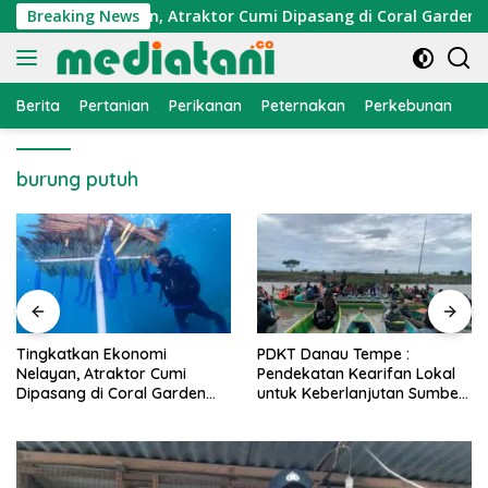
Langsung
Ekonomi Nelayan, Atraktor Cumi Dipasang di Coral Garden Pula
Breaking News
ke
konten
Berita
Pertanian
Perikanan
Peternakan
Perkebunan
L
burung putuh
PDKT Danau Tempe :
Cara Mengatasi Penyakit
Pendekatan Kearifan Lokal
PMK pada Sapi Perah Secara
untuk Keberlanjutan Sumber
Alami dan Medis
Daya Ikan