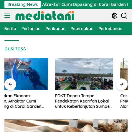
Langsung
onomi Nelayan, Atraktor Cumi Dipasang di Coral Garden Pulau
Breaking News
ke
konten
Berita
Pertanian
Perikanan
Peternakan
Perkebunan
L
business
PDKT Danau Tempe :
Cara Mengatasi Penyakit
Pendekatan Kearifan Lokal
PMK pada Sapi Perah Secara
untuk Keberlanjutan Sumber
Alami dan Medis
Daya Ikan