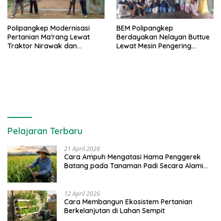
Polipangkep Modernisasi
BEM Polipangkep
Pertanian Ma’rang Lewat
Berdayakan Nelayan Buttue
Traktor Nirawak dan
Lewat Mesin Pengering
Pelestarian Jeruk Pangkep
Rumput Laut dan Pelatihan
Diversifikasi Produk
Pelajaran Terbaru
21 April 2026
Cara Ampuh Mengatasi Hama Penggerek
Batang pada Tanaman Padi Secara Alami
dan Kimia
12 April 2026
Cara Membangun Ekosistem Pertanian
Berkelanjutan di Lahan Sempit