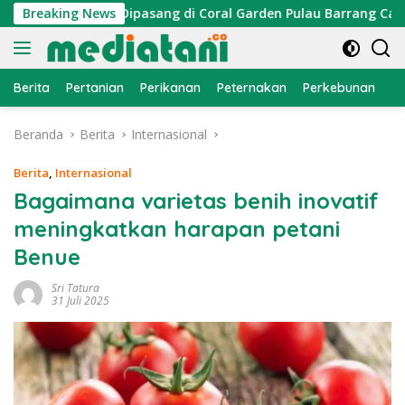
Langsung
r Cumi Dipasang di Coral Garden Pulau Barrang Caddi
Breaking News
ke
konten
Berita
Pertanian
Perikanan
Peternakan
Perkebunan
L
Beranda
Berita
Internasional
Berita
,
Internasional
Bagaimana varietas benih inovatif
meningkatkan harapan petani
Benue
Sri Tatura
31 Juli 2025