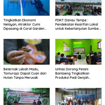
Tingkatkan Ekonomi
PDKT Danau Tempe :
Nelayan, Atraktor Cumi
Pendekatan Kearifan Lokal
Dipasang di Coral Garden
untuk Keberlanjutan Sumber
Pulau Barrang Caddi
Daya Ikan
Beternak Lebah Madu,
Unhas Dorong Petani
Tomuraja: Dapat Cuan dari
Bantaeng Tingkatkan
Hutan Tanpa Merusak
Produksi Padi Genjah
Berbasis Pertanian Organik