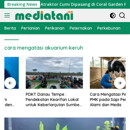
Langsung
onomi Nelayan, Atraktor Cumi Dipasang di Coral Garden Pulau
Breaking News
ke
konten
Berita
Pertanian
Perikanan
Peternakan
Perkebunan
L
cara mengatasi akuarium keruh
PDKT Danau Tempe :
Cara Mengatasi Penyakit
Pendekatan Kearifan Lokal
PMK pada Sapi Perah Secara
untuk Keberlanjutan Sumber
Alami dan Medis
Daya Ikan