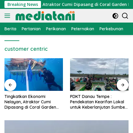
Langsung
konomi Nelayan, Atraktor Cumi Dipasang di Coral Garden Pula
Breaking News
ke
konten
Berita
Pertanian
Perikanan
Peternakan
Perkebunan
L
customer centric
PDKT Danau Tempe :
Cara Mengatasi Penyakit
Pendekatan Kearifan Lokal
PMK pada Sapi Perah Secara
untuk Keberlanjutan Sumber
Alami dan Medis
Daya Ikan