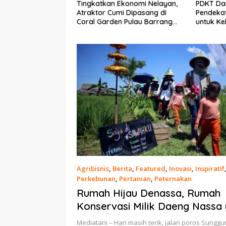
Ekonomi Nelayan,
PDKT Danau Tempe :
Cara Men
mi Dipasang di
Pendekatan Kearifan Lokal
pada Sap
n Pulau Barrang
untuk Keberlanjutan Sumber
dan Med
Daya Ikan
Agribisnis
,
Berita
,
Featured
,
Inovasi
,
Inspiratif
Perkebunan
,
Pertanian
,
Peternakan
22 Maret 2021
Rumah Hijau Denassa, Rumah
Konservasi Milik Daeng Nassa
Komitmen Wakafkan Diri untu
Mediatani – Hari masih terik, jalan poros Sungg