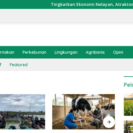
Tingkatkan Ekonomi Nelayan, Atraktor Cumi D
ernakan
Perkebunan
Lingkungan
Agribisnis
Opini
f
Featured
Pel