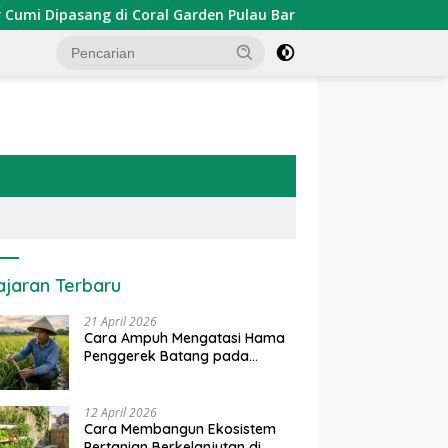
ipasang di Coral Garden Pulau Barrang Caddi
PDKT Da
ajaran Terbaru
21 April 2026
Cara Ampuh Mengatasi Hama
Penggerek Batang pada
Tanaman Padi Secara Alami
dan Kimia
12 April 2026
Cara Membangun Ekosistem
Pertanian Berkelanjutan di