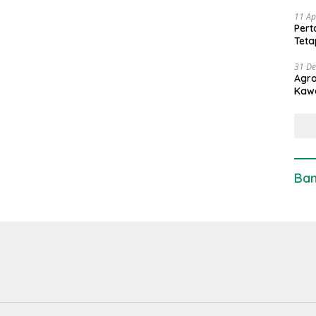
11 Ap
Pert
Teta
31 D
Agro
Kaw
Ban