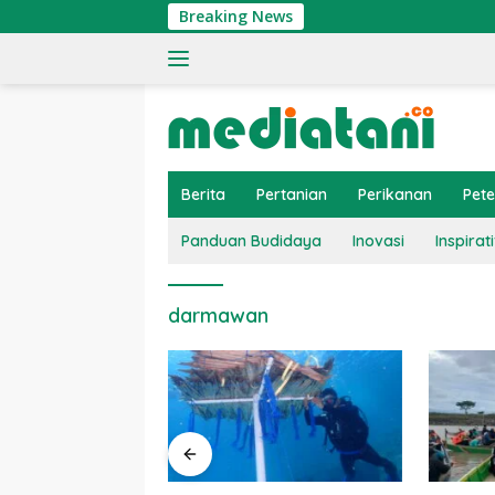
Langsung
Breaking News
ke
konten
Berita
Pertanian
Perikanan
Pet
Panduan Budidaya
Inovasi
Inspirati
darmawan