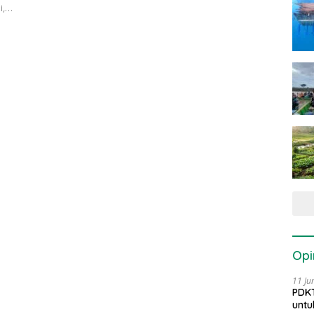
i,…
Opi
11 Ju
PDKT
untu