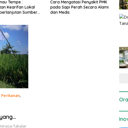
gatasi Penyakit PMK
Dosis dan Cara Pemupukan
Pene
i Perah Secara Alami
Tanaman Padi pada Fase
Perta
is
Vegetatif Aktif yang Tepat
,
Perikanan
,
Ora
 yang
Ino
k
uminasa-Takalar