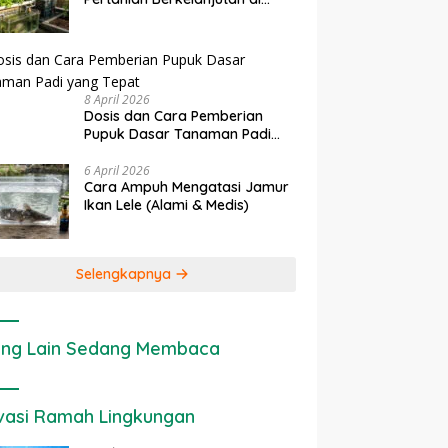
rapan IoT dalam
Ekonomi Sumber Daya Lahan:
P
Lahan Sempit
nian Modern di Indonesia
Cara Menghitung Valuasi
I
Ekologis Lahan Pertanian
a
8 April 2026
Dosis dan Cara Pemberian
Pupuk Dasar Tanaman Padi
yang Tepat
6 April 2026
Cara Ampuh Mengatasi Jamur
Ikan Lele (Alami & Medis)
Selengkapnya
ng Lain Sedang Membaca
vasi Ramah Lingkungan