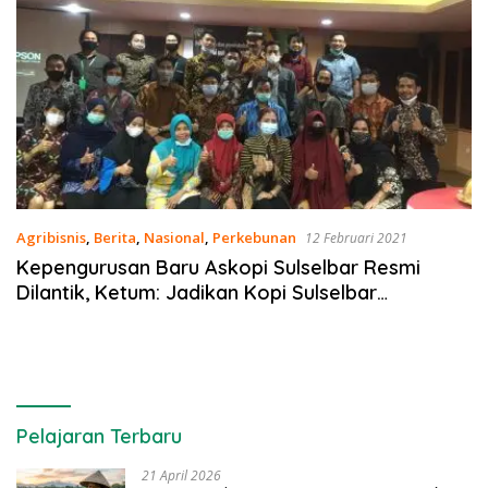
Agribisnis
,
Berita
,
Nasional
,
Perkebunan
12 Februari 2021
Kepengurusan Baru Askopi Sulselbar Resmi
Dilantik, Ketum: Jadikan Kopi Sulselbar
Mendunia!
Pelajaran Terbaru
21 April 2026