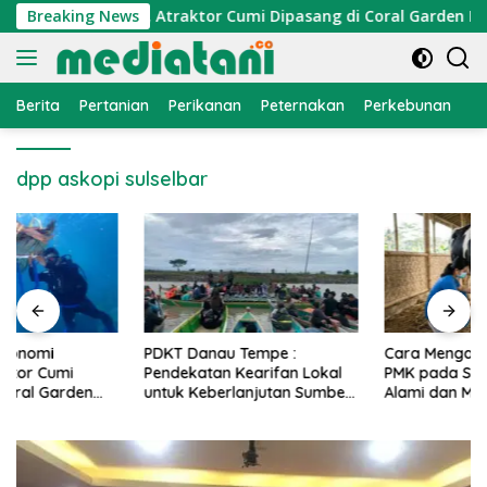
Langsung
konomi Nelayan, Atraktor Cumi Dipasang di Coral Garden Pulau
Breaking News
ke
konten
Berita
Pertanian
Perikanan
Peternakan
Perkebunan
L
dpp askopi sulselbar
PDKT Danau Tempe :
Cara Mengatasi Penyakit
Pendekatan Kearifan Lokal
PMK pada Sapi Perah Secara
untuk Keberlanjutan Sumber
Alami dan Medis
Daya Ikan