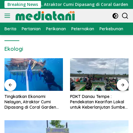
Langsung
onomi Nelayan, Atraktor Cumi Dipasang di Coral Garden Pulau
Breaking News
ke
konten
Berita
Pertanian
Perikanan
Peternakan
Perkebunan
L
Ekologi
PDKT Danau Tempe :
Cara Mengatasi Penyakit
Pendekatan Kearifan Lokal
PMK pada Sapi Perah Secara
untuk Keberlanjutan Sumber
Alami dan Medis
Daya Ikan