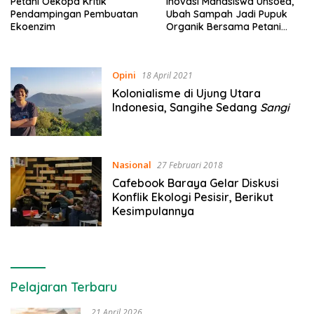
Petani Oekopa Kritik
Inovasi Mahasiswa Unsoed,
Pendampingan Pembuatan
Ubah Sampah Jadi Pupuk
Ekoenzim
Organik Bersama Petani
Desa Serang Purbalingga
Opini
18 April 2021
Kolonialisme di Ujung Utara
Indonesia, Sangihe Sedang
Sangi
Nasional
27 Februari 2018
Cafebook Baraya Gelar Diskusi
Konflik Ekologi Pesisir, Berikut
Kesimpulannya
Pelajaran Terbaru
21 April 2026