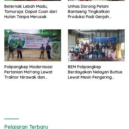
Beternak Lebah Madu,
Unhas Dorong Petani
Tomuraja: Dapat Cuan dari
Bantaeng Tingkatkan
Hutan Tanpa Merusak
Produksi Padi Genjah
Berbasis Pertanian Organik
Polipangkep Modernisasi
BEM Polipangkep
Pertanian Ma’rang Lewat
Berdayakan Nelayan Buttue
Traktor Nirawak dan
Lewat Mesin Pengering
Pelestarian Jeruk Pangkep
Rumput Laut dan Pelatihan
Diversifikasi Produk
Pelajaran Terbaru