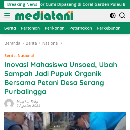
Langsung
an, Atraktor Cumi Dipasang di Coral Garden Pulau Barrang Ca
Breaking News
ke
konten
Berita
Pertanian
Perikanan
Peternakan
Perkebunan
L
Beranda
Berita
Nasional
Berita
,
Nasional
Inovasi Mahasiswa Unsoed, Ubah
Sampah Jadi Pupuk Organik
Bersama Petani Desa Serang
Purbalingga
Masykur Risky
6 Agustus 2025