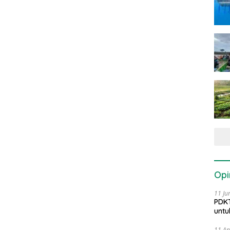
Opi
11 Ju
PDKT
untu
11 Ap