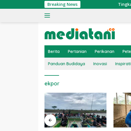
Langsung
Breaking News
Tingkatkan E
ke
konten
Berita
Pertanian
Perikanan
Pet
Panduan Budidaya
Inovasi
Inspirati
ekpor