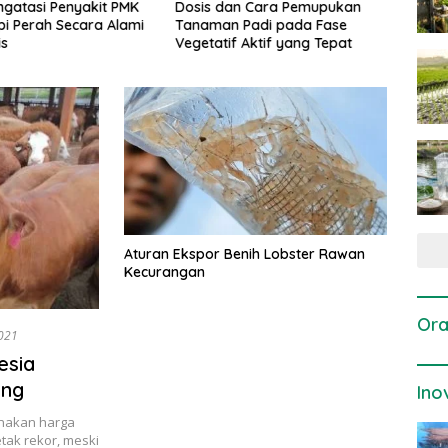
gatasi Penyakit PMK
Dosis dan Cara Pemupukan
Pene
i Perah Secara Alami
Tanaman Padi pada Fase
Perta
is
Vegetatif Aktif yang Tepat
Aturan Ekspor Benih Lobster Rawan
Kecurangan
Ora
2021
esia
ang
Ino
renakan harga
tak rekor, meski