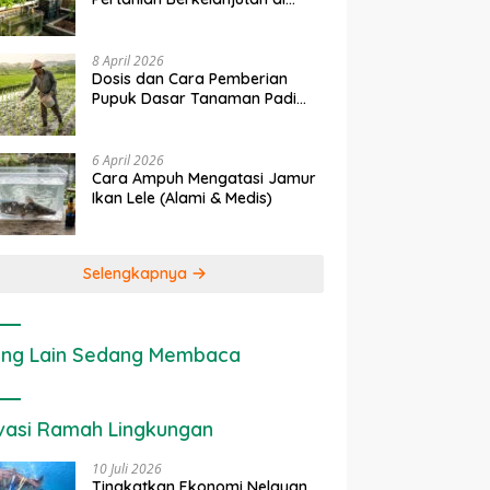
rapan IoT dalam
Ekonomi Sumber Daya Lahan:
P
Lahan Sempit
nian Modern di Indonesia
Cara Menghitung Valuasi
I
Ekologis Lahan Pertanian
a
8 April 2026
Dosis dan Cara Pemberian
Pupuk Dasar Tanaman Padi
yang Tepat
6 April 2026
Cara Ampuh Mengatasi Jamur
Ikan Lele (Alami & Medis)
Selengkapnya
ng Lain Sedang Membaca
vasi Ramah Lingkungan
10 Juli 2026
Tingkatkan Ekonomi Nelayan,