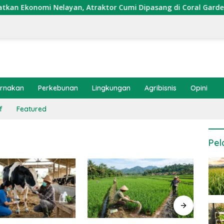
konomi Nelayan, Atraktor Cumi Dipasang di Coral Garden Pulau
ernakan
Perkebunan
Lingkungan
Agribisnis
Opini
f
Featured
Pel