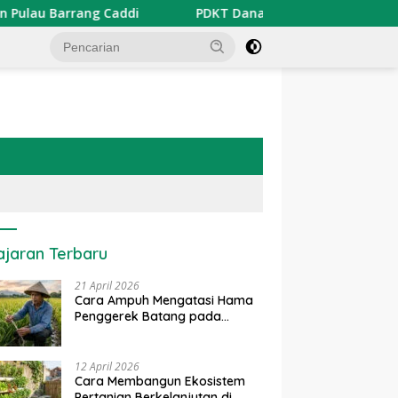
 Barrang Caddi
PDKT Danau Tempe : Pendekatan Kearif
ajaran Terbaru
21 April 2026
Cara Ampuh Mengatasi Hama
Penggerek Batang pada
Tanaman Padi Secara Alami
dan Kimia
12 April 2026
Cara Membangun Ekosistem
Pertanian Berkelanjutan di