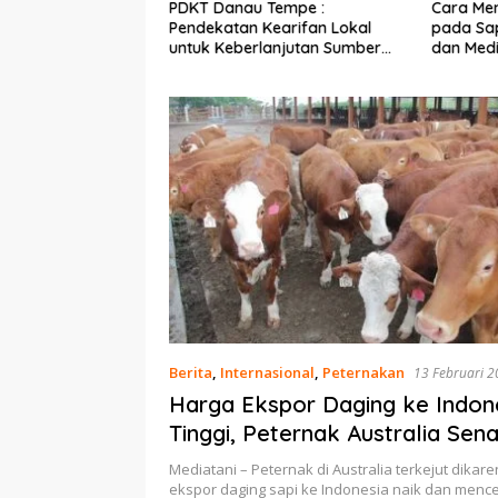
Ekonomi Nelayan,
PDKT Danau Tempe :
Cara Men
mi Dipasang di
Pendekatan Kearifan Lokal
pada Sap
n Pulau Barrang
untuk Keberlanjutan Sumber
dan Med
Daya Ikan
Berita
,
Internasional
,
Peternakan
13 Februari 
Harga Ekspor Daging ke Indon
Tinggi, Peternak Australia Sen
Mediatani – Peternak di Australia terkejut dika
ekspor daging sapi ke Indonesia naik dan mence