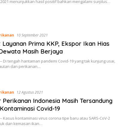
2021 menunjukkan hasil positif bahkan mengalami surplus…
rikanan
10 September 2021
 Layanan Prima KKP, Ekspor Ikan Hias
Dewata Masih Berjaya
– Di tengah hantaman pandemi Covid-19 yang tak kunjung usai,
lautan dan perikanan…
rikanan
12 Agustus 2021
 Perikanan Indonesia Masih Tersandung
Kontaminasi Covid-19
– Kasus kontaminasi virus corona tipe baru atau SARS-CoV-2
uk dan kemasan ikan…