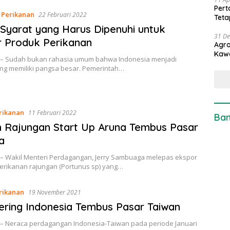
Pert
,
Perikanan
22 Februari 2022
Teta
a Syarat yang Harus Dipenuhi untuk
31 D
 Produk Perikanan
Agro
Kaw
 – Sudah bukan rahasia umum bahwa Indonesia menjadi
ng memiliki pangsa besar. Pemerintah…
rikanan
11 Februari 2022
Ban
 Rajungan Start Up Aruna Tembus Pasar
a
 – Wakil Menteri Perdagangan, Jerry Sambuaga melepas ekspor
perikanan rajungan (Portunus sp) yang…
rikanan
19 November 2021
ering Indonesia Tembus Pasar Taiwan
 – Neraca perdagangan Indonesia-Taiwan pada periode Januari