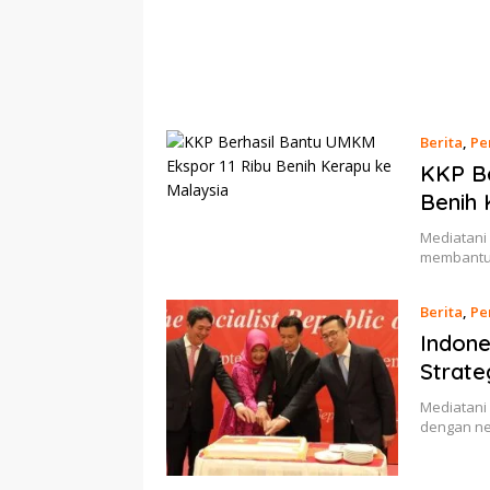
Berita
,
Pe
KKP Be
Benih 
Mediatani 
membantu
Berita
,
Pe
Indone
Strate
Mediatani
dengan ne