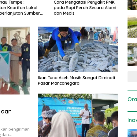
gatasi Penyakit PMK
Dosis dan Cara Pemupukan
Pene
i Perah Secara Alami
Tanaman Padi pada Fase
Perta
is
Vegetatif Aktif yang Tepat
Ikan Tuna Aceh Masih Sangat Diminati
Pasar Mancanegara
Ora
 dan
Ino
akan pengiriman
ng dan…