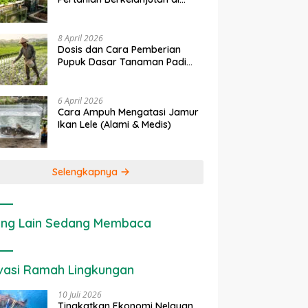
rapan IoT dalam
Ekonomi Sumber Daya Lahan:
P
Lahan Sempit
nian Modern di Indonesia
Cara Menghitung Valuasi
I
Ekologis Lahan Pertanian
a
8 April 2026
Dosis dan Cara Pemberian
Pupuk Dasar Tanaman Padi
yang Tepat
6 April 2026
Cara Ampuh Mengatasi Jamur
Ikan Lele (Alami & Medis)
Selengkapnya
ng Lain Sedang Membaca
vasi Ramah Lingkungan
10 Juli 2026
Tingkatkan Ekonomi Nelayan,