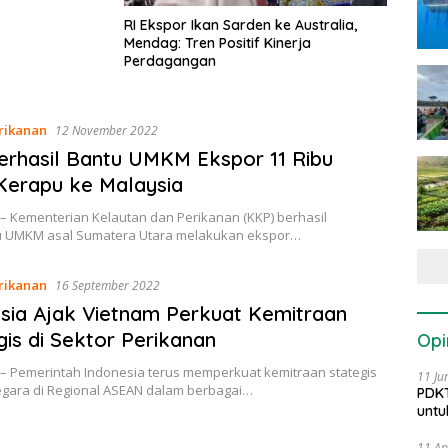
RI Ekspor Ikan Sarden ke Australia,
Mendag: Tren Positif Kinerja
Perdagangan
rikanan
12 November 2022
rhasil Bantu UMKM Ekspor 11 Ribu
Kerapu ke Malaysia
– Kementerian Kelautan dan Perikanan (KKP) berhasil
 UMKM asal Sumatera Utara melakukan ekspor…
rikanan
16 September 2022
sia Ajak Vietnam Perkuat Kemitraan
gis di Sektor Perikanan
Opi
 – Pemerintah Indonesia terus memperkuat kemitraan stategis
11 Ju
gara di Regional ASEAN dalam berbagai…
PDKT
untu
11 Ap