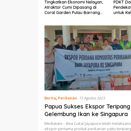
Ekonomi Nelayan,
PDKT Danau Tempe :
Cara Men
mi Dipasang di
Pendekatan Kearifan Lokal
pada Sap
n Pulau Barrang
untuk Keberlanjutan Sumber
dan Med
Daya Ikan
Berita
,
Perikanan
15 Agustus 2023
Papua Sukses Ekspor Teripang
Gelembung Ikan ke Singapura
Mediatani – Bea Cukai Jayapura telah melaksan
ekspor pertama produk perikanan yaitu teripa