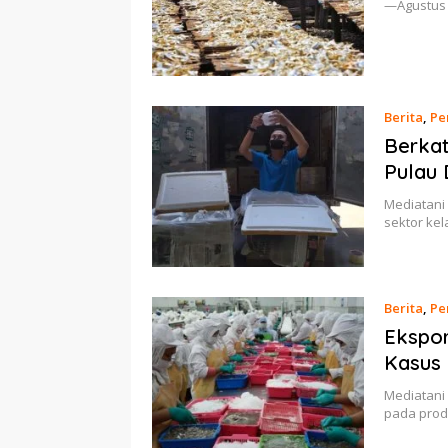
—Agustus 
Berita
,
Pe
Berkat
Pulau 
Mediatani 
sektor ke
Berita
,
Pe
Ekspor
Kasus 
Mediatani 
pada prod