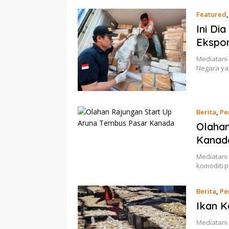
Featured
Ini Di
Ekspor
Mediatani
Negara ya
Berita
,
Pe
Olahan
Kanad
Mediatani
komoditi 
Berita
,
Pe
Ikan K
Mediatani