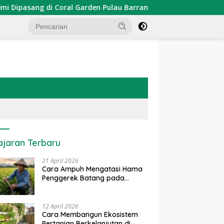
 di Coral Garden Pulau Barrang Caddi
PDKT Danau Temp
ajaran Terbaru
21 April 2026
Cara Ampuh Mengatasi Hama
Penggerek Batang pada
Tanaman Padi Secara Alami
dan Kimia
12 April 2026
Cara Membangun Ekosistem
Pertanian Berkelanjutan di