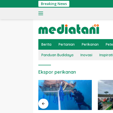
Langsung
Breaking News
ke
konten
Berita
Pertanian
Perikanan
Pet
Panduan Budidaya
Inovasi
Inspirati
Ekspor perikanan