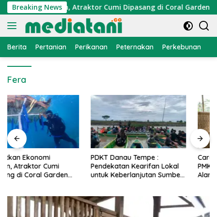
Langsung
konomi Nelayan, Atraktor Cumi Dipasang di Coral Garden Pula
Breaking News
ke
konten
Berita
Pertanian
Perikanan
Peternakan
Perkebunan
L
Fera
PDKT Danau Tempe :
Cara Mengatasi Penyakit
Pendekatan Kearifan Lokal
PMK pada Sapi Perah Secara
untuk Keberlanjutan Sumber
Alami dan Medis
Daya Ikan