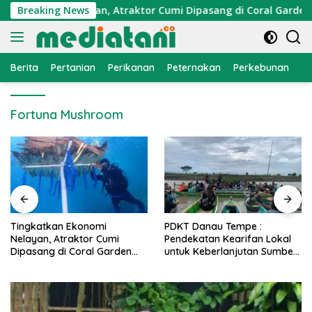
Langsung
 Ekonomi Nelayan, Atraktor Cumi Dipasang di Coral Garden Pu
Breaking News
ke
konten
Berita
Pertanian
Perikanan
Peternakan
Perkebunan
L
Fortuna Mushroom
i
PDKT Danau Tempe :
Cara Mengatasi Peny
Cumi
Pendekatan Kearifan Lokal
PMK pada Sapi Pera
Garden
untuk Keberlanjutan Sumber
Alami dan Medis
i
Daya Ikan