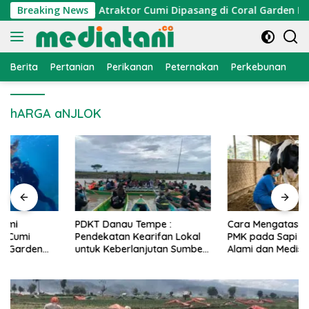
Langsung
onomi Nelayan, Atraktor Cumi Dipasang di Coral Garden Pulau
Breaking News
ke
konten
Berita
Pertanian
Perikanan
Peternakan
Perkebunan
L
hARGA aNJLOK
PDKT Danau Tempe :
Cara Mengatasi Penyakit
Pendekatan Kearifan Lokal
PMK pada Sapi Perah Secara
untuk Keberlanjutan Sumber
Alami dan Medis
Daya Ikan