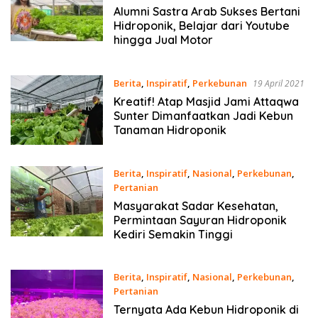
14 Juni 2021
Alumni Sastra Arab Sukses Bertani
Hidroponik, Belajar dari Youtube
hingga Jual Motor
Berita
,
Inspiratif
,
Perkebunan
19 April 2021
Kreatif! Atap Masjid Jami Attaqwa
Sunter Dimanfaatkan Jadi Kebun
Tanaman Hidroponik
Berita
,
Inspiratif
,
Nasional
,
Perkebunan
,
Pertanian
22 Maret 2021
Masyarakat Sadar Kesehatan,
Permintaan Sayuran Hidroponik
Kediri Semakin Tinggi
Berita
,
Inspiratif
,
Nasional
,
Perkebunan
,
Pertanian
18 Maret 2021
Ternyata Ada Kebun Hidroponik di