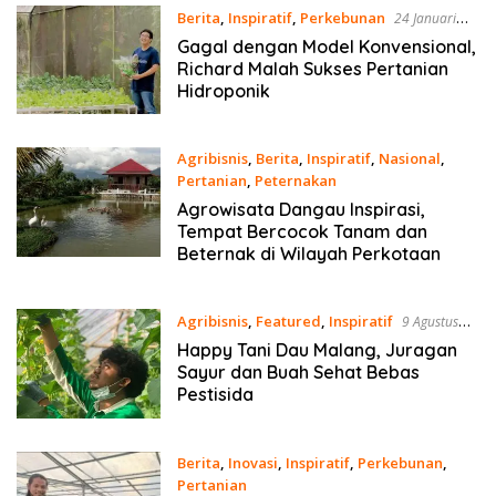
Berita
,
Inspiratif
,
Perkebunan
24 Januari
2022
Gagal dengan Model Konvensional,
Richard Malah Sukses Pertanian
Hidroponik
Agribisnis
,
Berita
,
Inspiratif
,
Nasional
,
Pertanian
,
Peternakan
24 Oktober 2021
Agrowisata Dangau Inspirasi,
Tempat Bercocok Tanam dan
Beternak di Wilayah Perkotaan
Agribisnis
,
Featured
,
Inspiratif
9 Agustus
2021
Happy Tani Dau Malang, Juragan
Sayur dan Buah Sehat Bebas
Pestisida
Berita
,
Inovasi
,
Inspiratif
,
Perkebunan
,
Pertanian