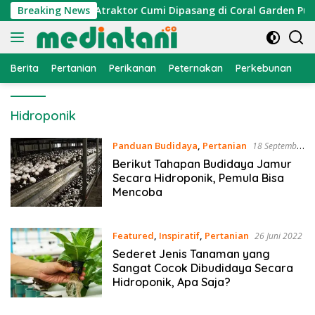
Langsung
nomi Nelayan, Atraktor Cumi Dipasang di Coral Garden Pulau B
Breaking News
ke
konten
Berita
Pertanian
Perikanan
Peternakan
Perkebunan
L
Hidroponik
Panduan Budidaya
,
Pertanian
18 September
2022
Berikut Tahapan Budidaya Jamur
Secara Hidroponik, Pemula Bisa
Mencoba
Featured
,
Inspiratif
,
Pertanian
26 Juni 2022
Sederet Jenis Tanaman yang
Sangat Cocok Dibudidaya Secara
Hidroponik, Apa Saja?