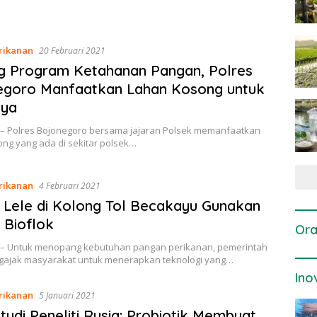
rikanan
20 Februari 2021
g Program Ketahanan Pangan, Polres
egoro Manfaatkan Lahan Kosong untuk
aya
 – Polres Bojonegoro bersama jajaran Polsek memanfaatkan
ong yang ada di sekitar polsek…
rikanan
4 Februari 2021
Lele di Kolong Tol Becakayu Gunakan
 Bioflok
Ora
 – Untuk menopang kebutuhan pangan perikanan, pemerintah
gajak masyarakat untuk menerapkan teknologi yang…
Ino
rikanan
5 Januari 2021
Studi Peneliti Rusia: Probiotik Membuat