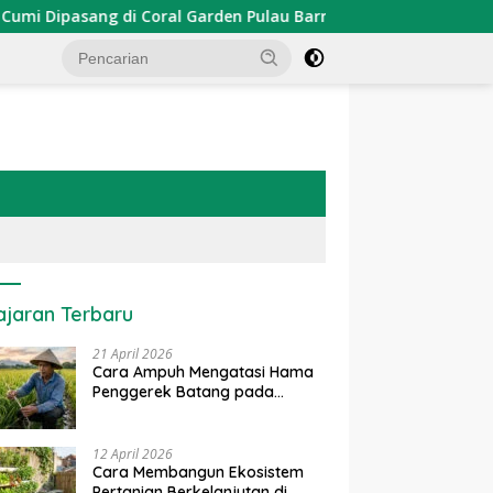
ipasang di Coral Garden Pulau Barrang Caddi
PDKT Dan
ajaran Terbaru
21 April 2026
Cara Ampuh Mengatasi Hama
Penggerek Batang pada
Tanaman Padi Secara Alami
dan Kimia
12 April 2026
Cara Membangun Ekosistem
Pertanian Berkelanjutan di