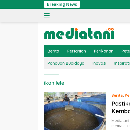
Langsung
Breaking News
ke
konten
Berita
Pertanian
Perikanan
Pet
Panduan Budidaya
Inovasi
Inspirati
ikan lele
Berita
,
Pe
Pastik
Kemban
Mediatani
memastika