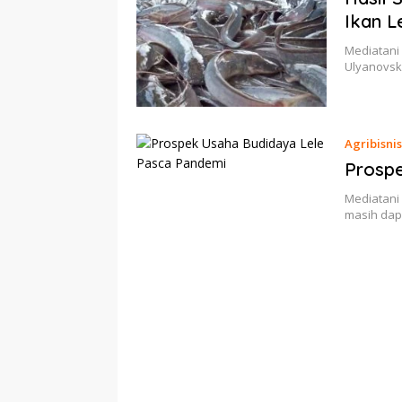
Ikan L
Mediatani 
Ulyanovsk
Agribisnis
Prosp
Mediatani
masih dap