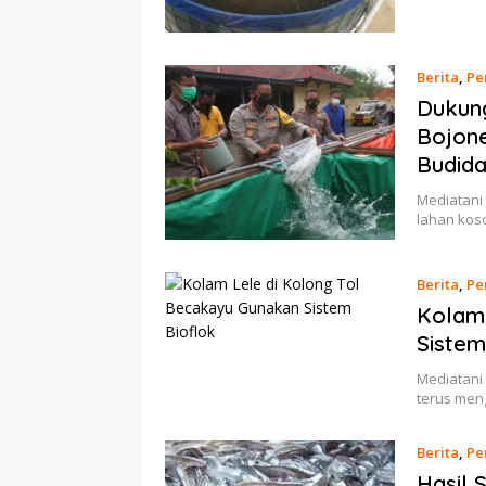
Berita
,
Pe
Dukun
Bojon
Budid
Mediatani
lahan kos
Berita
,
Pe
Kolam 
Sistem
Mediatani
terus men
Berita
,
Pe
Hasil 