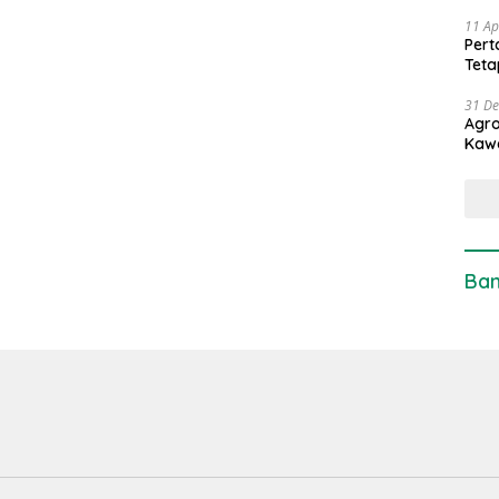
11 Ap
Pert
Teta
31 D
Agro
Kaw
Ban