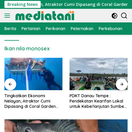
Langsung
konomi Nelayan, Atraktor Cumi Dipasang di Coral Garden Pula
Breaking News
ke
konten
Berita
Pertanian
Perikanan
Peternakan
Perkebunan
L
Ikan nila monosex
PDKT Danau Tempe :
Cara Mengatasi Penyakit
Pendekatan Kearifan Lokal
PMK pada Sapi Perah Secara
untuk Keberlanjutan Sumber
Alami dan Medis
Daya Ikan