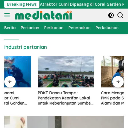
Langsung
onomi Nelayan, Atraktor Cumi Dipasang di Coral Garden Pulau
Breaking News
ke
konten
Berita
Pertanian
Perikanan
Peternakan
Perkebunan
L
industri pertanian
PDKT Danau Tempe :
Cara Mengatasi Penyakit
Pendekatan Kearifan Lokal
PMK pada Sapi Perah Secara
untuk Keberlanjutan Sumber
Alami dan Medis
Daya Ikan