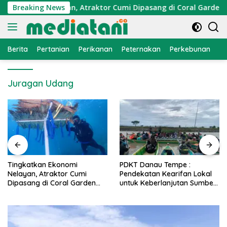
Langsung
Ekonomi Nelayan, Atraktor Cumi Dipasang di Coral Garden Pul
Breaking News
ke
konten
Berita
Pertanian
Perikanan
Peternakan
Perkebunan
L
Juragan Udang
PDKT Danau Tempe :
Cara Mengatasi Penyakit
Pendekatan Kearifan Lokal
PMK pada Sapi Perah Secara
untuk Keberlanjutan Sumber
Alami dan Medis
Daya Ikan