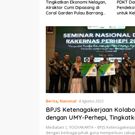
Ekonomi Nelayan,
PDKT Danau Tempe :
Cara Men
mi Dipasang di
Pendekatan Kearifan Lokal
pada Sap
n Pulau Barrang
untuk Keberlanjutan Sumber
dan Med
Daya Ikan
Berita
,
Nasional
8 Agustus 2025
BPJS Ketenagakerjaan Kolabo
dengan UMY-Perhepi, Tingkatka
dan Perlindungan Sosial di Per
Mediatani |, YOGYAKARTA – BPJS Ketenagakerja
dengan berbagai pihak guna memperluas caku