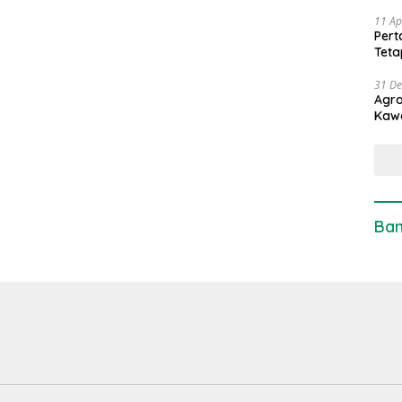
11 Ap
Pert
Teta
31 D
Agro
Kaw
Ban