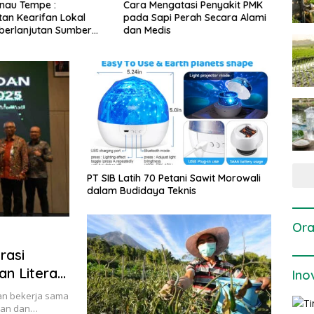
gatasi Penyakit PMK
Dosis dan Cara Pemupukan
Pene
i Perah Secara Alami
Tanaman Padi pada Fase
Perta
is
Vegetatif Aktif yang Tepat
PT SIB Latih 70 Petani Sawit Morowali
dalam Budidaya Teknis
Ora
rasi
n Literasi
Ino
tanian
an bekerja sama
pan dan…