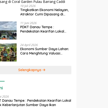
10 Juli 2026
Tingkatkan Ekonomi Nelayan,
Atraktor Cumi Dipasang di
Coral Garden Pulau Barrang
Caddi
11 Juni 2026
PDKT Danau Tempe :
Pendekatan Kearifan Lokal
untuk Keberlanjutan Sumber
Daya Ikan
24 April 2026
Ekonomi Sumber Daya Lahan:
Cara Menghitung Valuasi
Ekologis Lahan Pertanian
Selengkapnya
ni
ni 2026
 Danau Tempe : Pendekatan Kearifan Lokal
k Keberlanjutan Sumber Daya Ikan