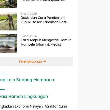
rapan IoT dalam
Ekonomi Sumber Daya Lahan:
P
Lahan Sempit
nian Modern di Indonesia
Cara Menghitung Valuasi
I
Ekologis Lahan Pertanian
a
8 April 2026
Dosis dan Cara Pemberian
Pupuk Dasar Tanaman Padi
yang Tepat
6 April 2026
Cara Ampuh Mengatasi Jamur
Ikan Lele (Alami & Medis)
Selengkapnya
ng Lain Sedang Membaca
vasi Ramah Lingkungan