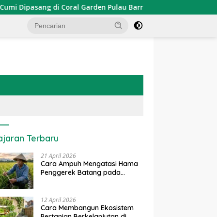
pasang di Coral Garden Pulau Barrang Caddi
PDKT Dana
ajaran Terbaru
21 April 2026
Cara Ampuh Mengatasi Hama
Penggerek Batang pada
Tanaman Padi Secara Alami
dan Kimia
12 April 2026
Cara Membangun Ekosistem
Pertanian Berkelanjutan di