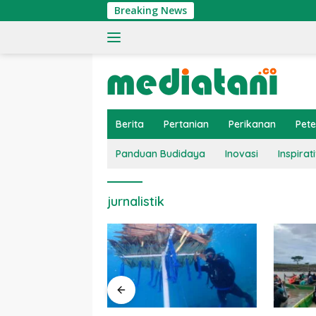
Langsung
Breaking News
ke
konten
Berita
Pertanian
Perikanan
Pet
Panduan Budidaya
Inovasi
Inspirati
jurnalistik