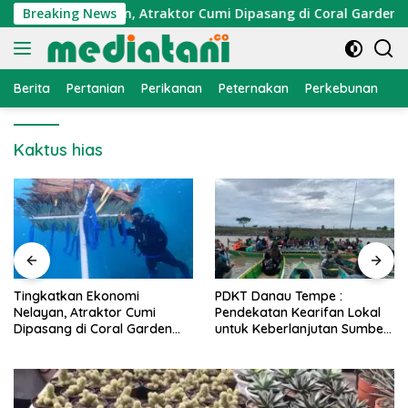
Langsung
konomi Nelayan, Atraktor Cumi Dipasang di Coral Garden Pulau
Breaking News
ke
konten
Berita
Pertanian
Perikanan
Peternakan
Perkebunan
L
Kaktus hias
PDKT Danau Tempe :
Cara Mengatasi Penyakit
Pendekatan Kearifan Lokal
PMK pada Sapi Perah Secara
untuk Keberlanjutan Sumber
Alami dan Medis
Daya Ikan