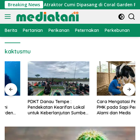
Langsung
onomi Nelayan, Atraktor Cumi Dipasang di Coral Garden Pulau
Breaking News
ke
konten
Berita
Pertanian
Perikanan
Peternakan
Perkebunan
L
kaktusmu
PDKT Danau Tempe :
Cara Mengatasi Penyakit
Pendekatan Kearifan Lokal
PMK pada Sapi Perah Secara
untuk Keberlanjutan Sumber
Alami dan Medis
Daya Ikan