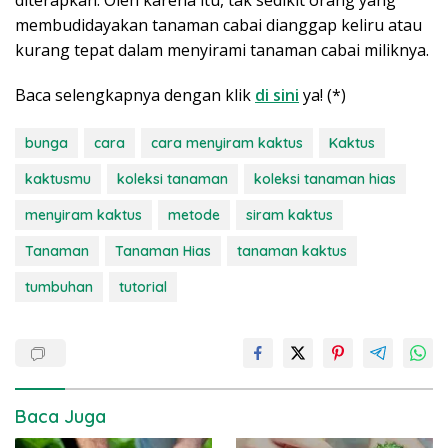
diterapkan. Oleh karena itu, tak sedikit orang yang
membudidayakan tanaman cabai dianggap keliru atau
kurang tepat dalam menyirami tanaman cabai miliknya.
Baca selengkapnya dengan klik
di sini
ya! (*)
bunga
cara
cara menyiram kaktus
Kaktus
kaktusmu
koleksi tanaman
koleksi tanaman hias
menyiram kaktus
metode
siram kaktus
Tanaman
Tanaman Hias
tanaman kaktus
tumbuhan
tutorial
Baca Juga