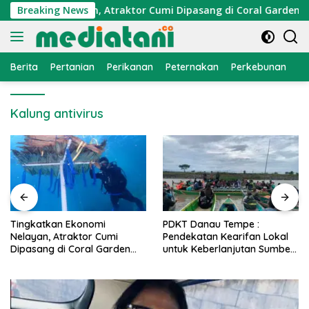
Langsung
konomi Nelayan, Atraktor Cumi Dipasang di Coral Garden Pula
Breaking News
ke
konten
Berita
Pertanian
Perikanan
Peternakan
Perkebunan
L
Kalung antivirus
PDKT Danau Tempe :
Cara Mengatasi Penyakit
Pendekatan Kearifan Lokal
PMK pada Sapi Perah Secara
untuk Keberlanjutan Sumber
Alami dan Medis
Daya Ikan