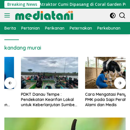
Langsung
onomi Nelayan, Atraktor Cumi Dipasang di Coral Garden Pulau
Breaking News
ke
konten
Berita
Pertanian
Perikanan
Peternakan
Perkebunan
L
kandang murai
PDKT Danau Tempe :
Cara Mengatasi Penyakit
Pendekatan Kearifan Lokal
PMK pada Sapi Perah Secara
untuk Keberlanjutan Sumber
Alami dan Medis
Daya Ikan