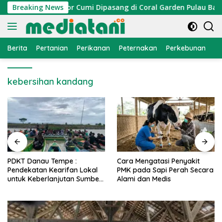
Langsung
elayan, Atraktor Cumi Dipasang di Coral Garden Pulau Barran
Breaking News
ke
konten
Berita
Pertanian
Perikanan
Peternakan
Perkebunan
L
kebersihan kandang
PDKT Danau Tempe :
Cara Mengatasi Penyakit
Pendekatan Kearifan Lokal
PMK pada Sapi Perah Secara
untuk Keberlanjutan Sumber
Alami dan Medis
Daya Ikan