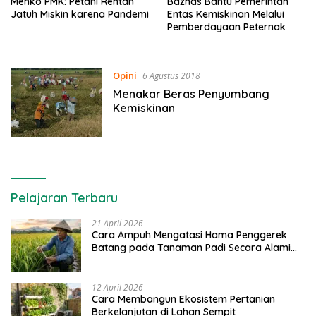
Menko PMK: Petani Rentan
Baznas Bantu Pemerintah
Jatuh Miskin karena Pandemi
Entas Kemiskinan Melalui
Pemberdayaan Peternak
Opini
6 Agustus 2018
Menakar Beras Penyumbang
Kemiskinan
Pelajaran Terbaru
21 April 2026
Cara Ampuh Mengatasi Hama Penggerek
Batang pada Tanaman Padi Secara Alami
dan Kimia
12 April 2026
Cara Membangun Ekosistem Pertanian
Berkelanjutan di Lahan Sempit