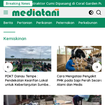
Langsung
omi Nelayan, Atraktor Cumi Dipasang di Coral Garden Pulau B
Breaking News
ke
konten
Berita
Pertanian
Perikanan
Peternakan
Perkebunan
L
Kemiskinan
PDKT Danau Tempe :
Cara Mengatasi Penyakit
Pendekatan Kearifan Lokal
PMK pada Sapi Perah Secara
untuk Keberlanjutan Sumber
Alami dan Medis
Daya Ikan