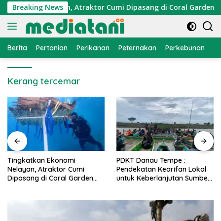
Langsung
konomi Nelayan, Atraktor Cumi Dipasang di Coral Garden Pula
Breaking News
ke
konten
Berita
Pertanian
Perikanan
Peternakan
Perkebunan
L
Kerang tercemar
PDKT Danau Tempe :
Cara Mengatasi Penyakit
Pendekatan Kearifan Lokal
PMK pada Sapi Perah Secara
untuk Keberlanjutan Sumber
Alami dan Medis
Daya Ikan