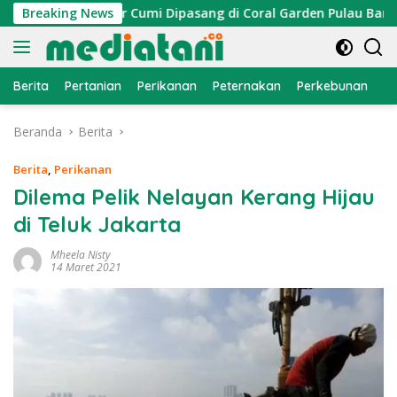
Langsung
n, Atraktor Cumi Dipasang di Coral Garden Pulau Barrang Cadd
Breaking News
ke
konten
Berita
Pertanian
Perikanan
Peternakan
Perkebunan
L
Beranda
Berita
Berita
,
Perikanan
Dilema Pelik Nelayan Kerang Hijau
di Teluk Jakarta
Mheela Nisty
14 Maret 2021