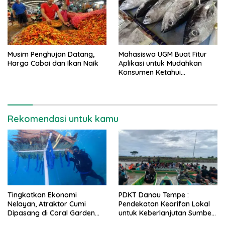
Musim Penghujan Datang,
Mahasiswa UGM Buat Fitur
Harga Cabai dan Ikan Naik
Aplikasi untuk Mudahkan
Konsumen Ketahui
Kesegaran Ikan
Rekomendasi untuk kamu
Tingkatkan Ekonomi
PDKT Danau Tempe :
Nelayan, Atraktor Cumi
Pendekatan Kearifan Lokal
Dipasang di Coral Garden
untuk Keberlanjutan Sumber
Pulau Barrang Caddi
Daya Ikan