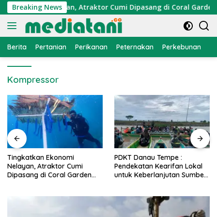
Langsung
 Ekonomi Nelayan, Atraktor Cumi Dipasang di Coral Garden Pu
Breaking News
ke
konten
Berita
Pertanian
Perikanan
Peternakan
Perkebunan
L
Kompressor
PDKT Danau Tempe :
Cara Mengatasi Penyakit
Pendekatan Kearifan Lokal
PMK pada Sapi Perah Sec
n
untuk Keberlanjutan Sumber
Alami dan Medis
Daya Ikan