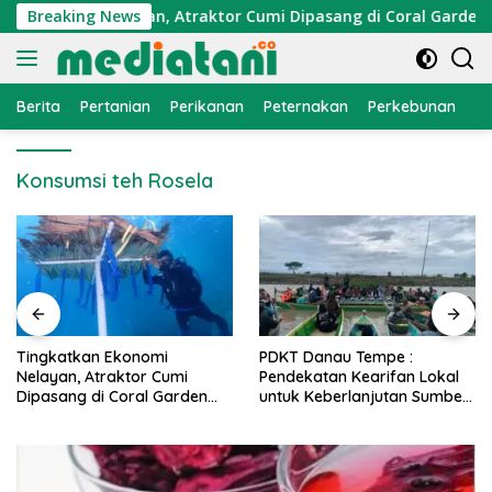
Langsung
 Ekonomi Nelayan, Atraktor Cumi Dipasang di Coral Garden Pul
Breaking News
ke
konten
Berita
Pertanian
Perikanan
Peternakan
Perkebunan
L
Konsumsi teh Rosela
PDKT Danau Tempe :
Cara Mengatasi Penyak
mi
Pendekatan Kearifan Lokal
PMK pada Sapi Perah 
rden
untuk Keberlanjutan Sumber
Alami dan Medis
Daya Ikan