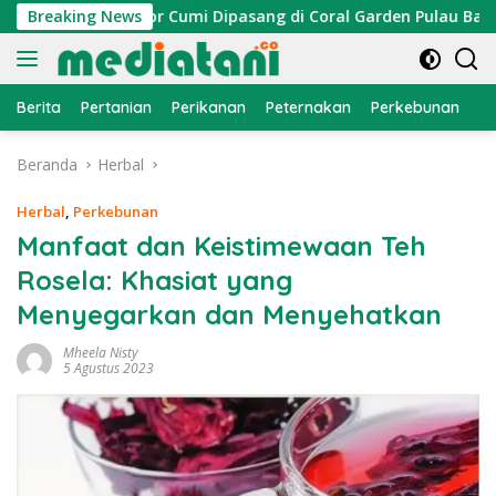
Langsung
an, Atraktor Cumi Dipasang di Coral Garden Pulau Barrang Ca
Breaking News
ke
konten
Berita
Pertanian
Perikanan
Peternakan
Perkebunan
L
Beranda
Herbal
Herbal
,
Perkebunan
Manfaat dan Keistimewaan Teh
Rosela: Khasiat yang
Menyegarkan dan Menyehatkan
Mheela Nisty
5 Agustus 2023