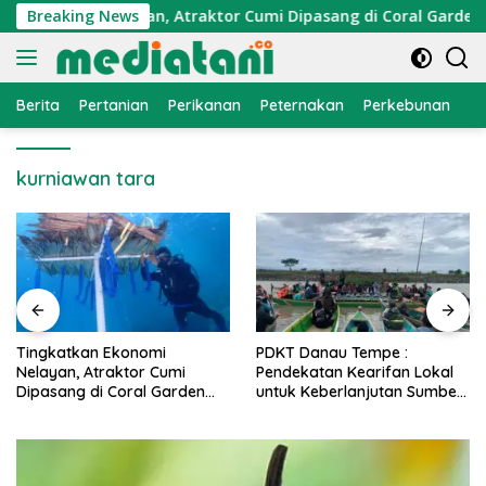
Langsung
 Ekonomi Nelayan, Atraktor Cumi Dipasang di Coral Garden Pul
Breaking News
ke
konten
Berita
Pertanian
Perikanan
Peternakan
Perkebunan
L
kurniawan tara
PDKT Danau Tempe :
Cara Mengatasi Penyakit
Pendekatan Kearifan Lokal
PMK pada Sapi Perah Sec
n
untuk Keberlanjutan Sumber
Alami dan Medis
Daya Ikan