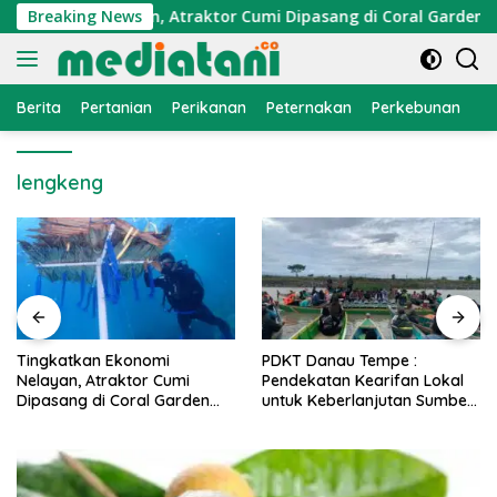
Langsung
Ekonomi Nelayan, Atraktor Cumi Dipasang di Coral Garden Pula
Breaking News
ke
konten
Berita
Pertanian
Perikanan
Peternakan
Perkebunan
L
lengkeng
PDKT Danau Tempe :
Cara Mengatasi Penyakit
Pendekatan Kearifan Lokal
PMK pada Sapi Perah Secara
untuk Keberlanjutan Sumber
Alami dan Medis
Daya Ikan