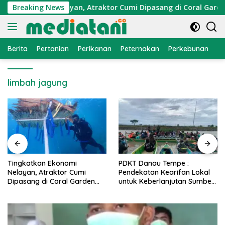
Langsung
an Ekonomi Nelayan, Atraktor Cumi Dipasang di Coral Garden 
Breaking News
ke
konten
Berita
Pertanian
Perikanan
Peternakan
Perkebunan
L
limbah jagung
Tingkatkan Ekonomi
PDKT Danau Tempe :
Nelayan, Atraktor Cumi
Pendekatan Kearifan Lokal
Dipasang di Coral Garden
untuk Keberlanjutan Sumber
Pulau Barrang Caddi
Daya Ikan