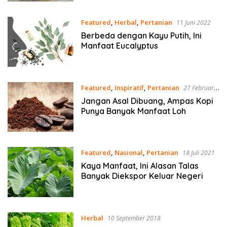
Featured
,
Herbal
,
Pertanian
11 Juni 2022
Berbeda dengan Kayu Putih, Ini
Manfaat Eucalyptus
Featured
,
Inspiratif
,
Pertanian
27 Februari
2022
Jangan Asal Dibuang, Ampas Kopi
Punya Banyak Manfaat Loh
Featured
,
Nasional
,
Pertanian
18 Juli 2021
Kaya Manfaat, Ini Alasan Talas
Banyak Diekspor Keluar Negeri
Herbal
10 September 2018