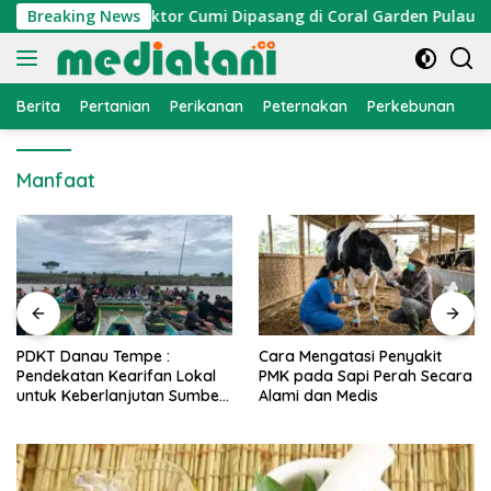
Langsung
 Nelayan, Atraktor Cumi Dipasang di Coral Garden Pulau Barra
Breaking News
ke
konten
Berita
Pertanian
Perikanan
Peternakan
Perkebunan
L
Manfaat
PDKT Danau Tempe :
Cara Mengatasi Penyakit
Pendekatan Kearifan Lokal
PMK pada Sapi Perah Secara
untuk Keberlanjutan Sumber
Alami dan Medis
Daya Ikan