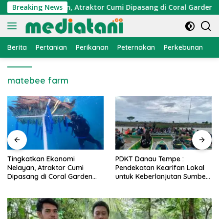
Langsung
Ekonomi Nelayan, Atraktor Cumi Dipasang di Coral Garden Pula
Breaking News
ke
konten
Berita
Pertanian
Perikanan
Peternakan
Perkebunan
L
matebee farm
PDKT Danau Tempe :
Cara Mengatasi Penyakit
Pendekatan Kearifan Lokal
PMK pada Sapi Perah Sec
n
untuk Keberlanjutan Sumber
Alami dan Medis
Daya Ikan