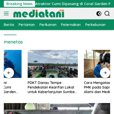
Langsung
onomi Nelayan, Atraktor Cumi Dipasang di Coral Garden Pulau 
Breaking News
ke
konten
Berita
Pertanian
Perikanan
Peternakan
Perkebunan
L
menetas
PDKT Danau Tempe :
Cara Mengatasi Penyakit
Pendekatan Kearifan Lokal
PMK pada Sapi Perah Secara
untuk Keberlanjutan Sumber
Alami dan Medis
Daya Ikan