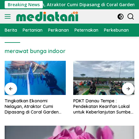
Langsung
Ekonomi Nelayan, Atraktor Cumi Dipasang di Coral Garden Pula
Breaking News
ke
konten
Berita
Pertanian
Perikanan
Peternakan
Perkebunan
L
merawat bunga indoor
PDKT Danau Tempe :
Cara Mengatasi Penyakit
Pendekatan Kearifan Lokal
PMK pada Sapi Perah Secara
untuk Keberlanjutan Sumber
Alami dan Medis
Daya Ikan