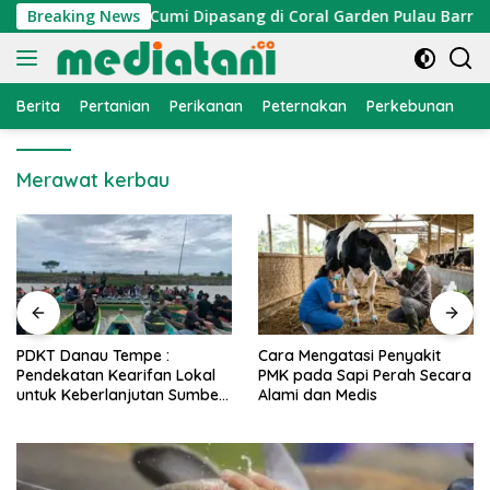
Langsung
ayan, Atraktor Cumi Dipasang di Coral Garden Pulau Barrang 
Breaking News
ke
konten
Berita
Pertanian
Perikanan
Peternakan
Perkebunan
L
Merawat kerbau
PDKT Danau Tempe :
Cara Mengatasi Penyakit
Pendekatan Kearifan Lokal
PMK pada Sapi Perah Secara
untuk Keberlanjutan Sumber
Alami dan Medis
Daya Ikan