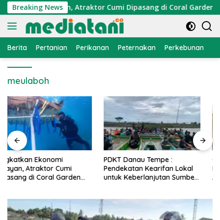
Langsung
Ekonomi Nelayan, Atraktor Cumi Dipasang di Coral Garden Pula
Breaking News
ke
konten
Berita
Pertanian
Perikanan
Peternakan
Perkebunan
L
meulaboh
PDKT Danau Tempe :
Cara Mengatasi Penyakit
Pendekatan Kearifan Lokal
PMK pada Sapi Perah Secara
untuk Keberlanjutan Sumber
Alami dan Medis
Daya Ikan