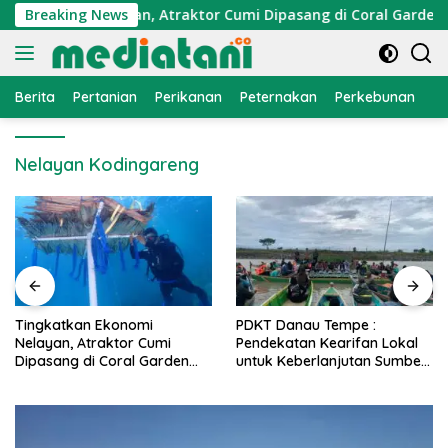
Langsung
 Ekonomi Nelayan, Atraktor Cumi Dipasang di Coral Garden Pul
Breaking News
ke
konten
Berita
Pertanian
Perikanan
Peternakan
Perkebunan
L
Nelayan Kodingareng
PDKT Danau Tempe :
Cara Mengatasi Penyakit
Pendekatan Kearifan Lokal
PMK pada Sapi Perah Sec
n
untuk Keberlanjutan Sumber
Alami dan Medis
Daya Ikan