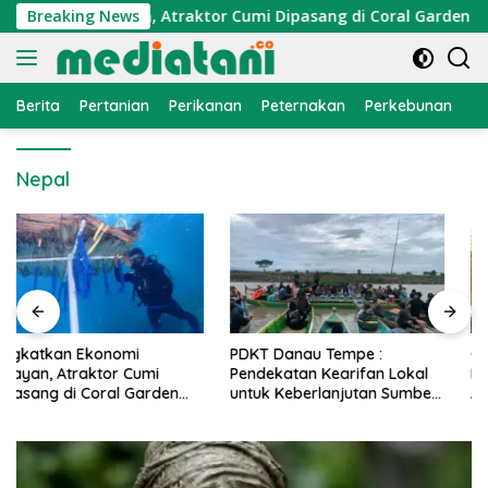
Langsung
konomi Nelayan, Atraktor Cumi Dipasang di Coral Garden Pula
Breaking News
ke
konten
Berita
Pertanian
Perikanan
Peternakan
Perkebunan
L
Nepal
PDKT Danau Tempe :
Cara Mengatasi Penyakit
Pendekatan Kearifan Lokal
PMK pada Sapi Perah Secara
untuk Keberlanjutan Sumber
Alami dan Medis
Daya Ikan