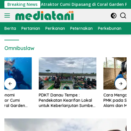
Langsung
onomi Nelayan, Atraktor Cumi Dipasang di Coral Garden Pulau 
Breaking News
ke
konten
Berita
Pertanian
Perikanan
Peternakan
Perkebunan
L
Omnibuslaw
PDKT Danau Tempe :
Cara Mengatasi Penyakit
Pendekatan Kearifan Lokal
PMK pada Sapi Perah Secara
untuk Keberlanjutan Sumber
Alami dan Medis
Daya Ikan