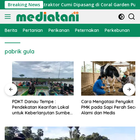
Langsung
omi Nelayan, Atraktor Cumi Dipasang di Coral Garden Pulau B
Breaking News
ke
konten
Berita
Pertanian
Perikanan
Peternakan
Perkebunan
L
pabrik gula
PDKT Danau Tempe :
Cara Mengatasi Penyakit
Pendekatan Kearifan Lokal
PMK pada Sapi Perah Secara
untuk Keberlanjutan Sumber
Alami dan Medis
Daya Ikan