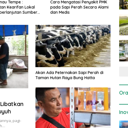
gatasi Penyakit PMK
Dosis dan Cara Pemupukan
Pene
i Perah Secara Alami
Tanaman Padi pada Fase
Perta
is
Vegetatif Aktif yang Tepat
Akan Ada Peternakan Sapi Perah di
Taman Hutan Raya Bung Hatta
Ora
Libatkan
uyuh
Ino
annya, pagi-
uh…