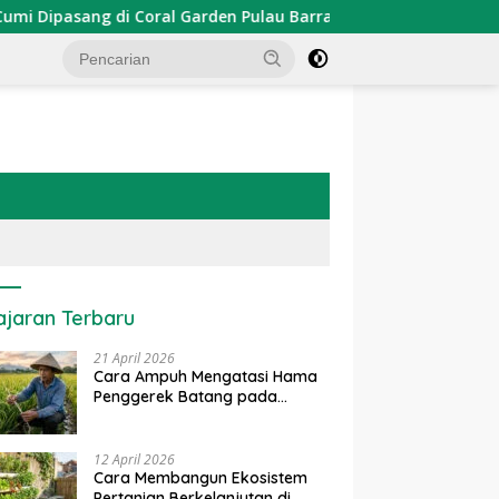
pasang di Coral Garden Pulau Barrang Caddi
PDKT Dana
ajaran Terbaru
21 April 2026
Cara Ampuh Mengatasi Hama
Penggerek Batang pada
Tanaman Padi Secara Alami
dan Kimia
12 April 2026
Cara Membangun Ekosistem
Pertanian Berkelanjutan di