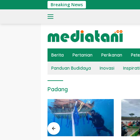
Langsung
Breaking News
ke
konten
Berita
Pertanian
Perikanan
Pet
Panduan Budidaya
Inovasi
Inspirati
Padang