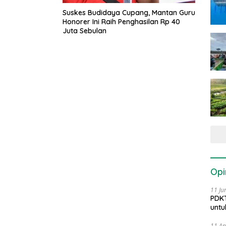
Suskes Budidaya Cupang, Mantan Guru
Honorer Ini Raih Penghasilan Rp 40
Juta Sebulan
Opi
11 Ju
PDKT
untu
11 Ap