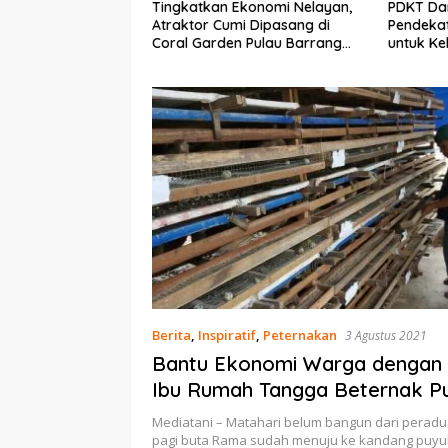
Ekonomi Nelayan,
PDKT Danau Tempe :
Cara Men
mi Dipasang di
Pendekatan Kearifan Lokal
pada Sap
n Pulau Barrang
untuk Keberlanjutan Sumber
dan Med
Daya Ikan
Berita
,
Inspiratif
,
Peternakan
3 Agustus 2021
Bantu Ekonomi Warga dengan 
Ibu Rumah Tangga Beternak P
Mediatani – Matahari belum bangun dari peradu
pagi buta Rama sudah menuju ke kandang puy