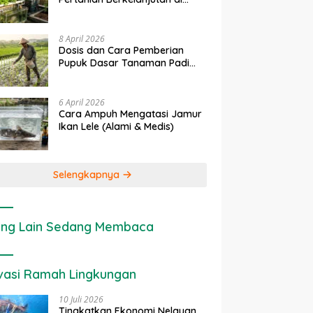
rapan IoT dalam
Ekonomi Sumber Daya Lahan:
P
Lahan Sempit
nian Modern di Indonesia
Cara Menghitung Valuasi
I
Ekologis Lahan Pertanian
a
8 April 2026
Dosis dan Cara Pemberian
Pupuk Dasar Tanaman Padi
yang Tepat
6 April 2026
Cara Ampuh Mengatasi Jamur
Ikan Lele (Alami & Medis)
Selengkapnya
ng Lain Sedang Membaca
vasi Ramah Lingkungan
10 Juli 2026
Tingkatkan Ekonomi Nelayan,